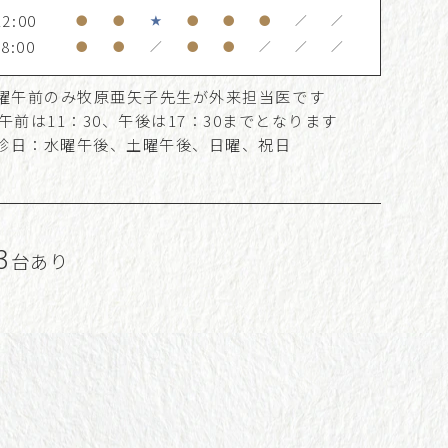
2:00
●
●
★
●
●
●
／
／
8:00
●
●
／
●
●
／
／
／
曜午前のみ牧原亜矢子先生が外来担当医です
午前は11：30、午後は17：30までとなります
診日：水曜午後、土曜午後、日曜、祝日
3
台あり