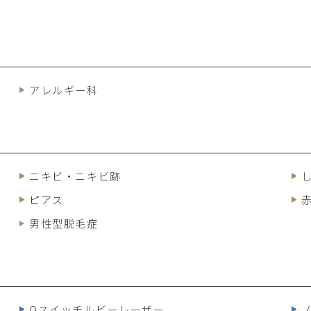
アレルギー科
ニキビ・ニキビ跡
ピアス
男性型脱毛症
Qスイッチ
ルビーレーザー
ノ