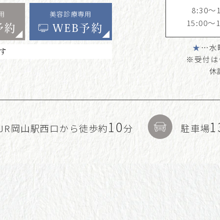
8:30～1
用
美容診療専用
15:00～1
予約
WEB予約
★
…水
す
※受付は
休
10
1
JR岡山駅西口から徒歩約
分
駐車場