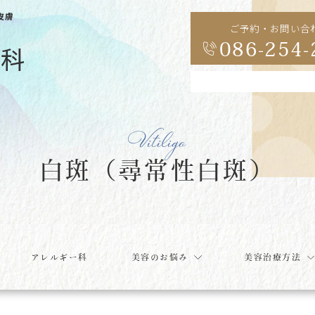
皮膚
ご予約・お問い合
086-254-
Vitiligo
白斑（尋常性白斑）
アレルギー科
美容のお悩み
美容治療方法