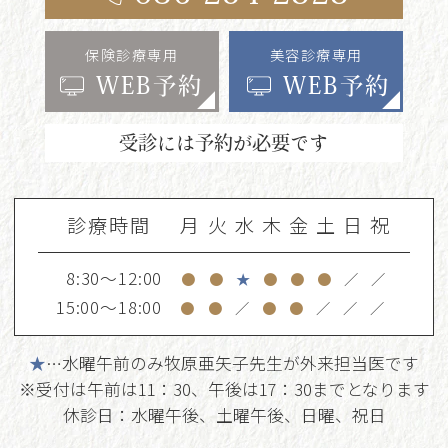
保険診療専用
美容診療専用
WEB予約
WEB予約
受診には予約が必要です
診療時間
月
火
水
木
金
土
日
祝
8:30～12:00
●
●
★
●
●
●
／
／
15:00～18:00
●
●
／
●
●
／
／
／
★
…水曜午前のみ牧原亜矢子先生が外来担当医です
※受付は午前は11：30、午後は17：30までとなります
休診日：水曜午後、土曜午後、日曜、祝日